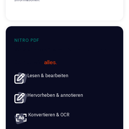
NITRO PDF
Was können Sie mit Nitro PDF tun?
So gut wie
alles
.
Lesen & bearbeiten
Hervorheben & annotieren
Konvertieren & OCR