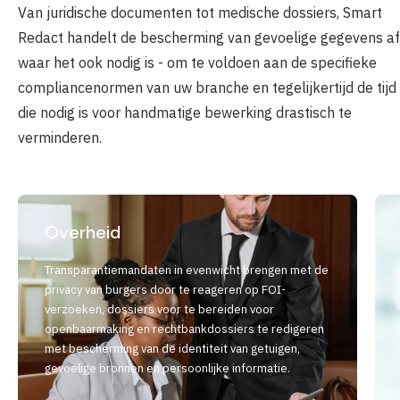
Van juridische documenten tot medische dossiers, Smart
Redact handelt de bescherming van gevoelige gegevens af
waar het ook nodig is - om te voldoen aan de specifieke
compliancenormen van uw branche en tegelijkertijd de tijd
die nodig is voor handmatige bewerking drastisch te
verminderen.
Overheid
Transparantiemandaten in evenwicht brengen met de
privacy van burgers door te reageren op FOI-
verzoeken, dossiers voor te bereiden voor
openbaarmaking en rechtbankdossiers te redigeren
met bescherming van de identiteit van getuigen,
gevoelige bronnen en persoonlijke informatie.