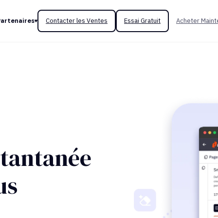
Partenaires
Contacter les Ventes
Essai Gratuit
Acheter Maint
stantanée
us