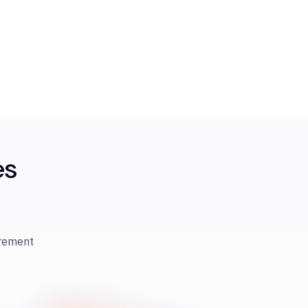
es
irement